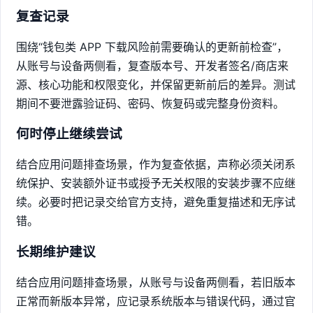
复查记录
围绕“钱包类 APP 下载风险前需要确认的更新前检查”，
从账号与设备两侧看，复查版本号、开发者签名/商店来
源、核心功能和权限变化，并保留更新前后的差异。测试
期间不要泄露验证码、密码、恢复码或完整身份资料。
何时停止继续尝试
结合应用问题排查场景，作为复查依据，声称必须关闭系
统保护、安装额外证书或授予无关权限的安装步骤不应继
续。必要时把记录交给官方支持，避免重复描述和无序试
错。
长期维护建议
结合应用问题排查场景，从账号与设备两侧看，若旧版本
正常而新版本异常，应记录系统版本与错误代码，通过官