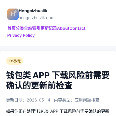
Hengcizhuslik
hengcizhuslik.com
首页
分类
全站索引
更新记录
About
Contact
Privacy Policy
iOS教程
钱包类 APP 下载风险前需要
确认的更新前检查
更新日期：2026-05-14 · 内容类型：应用问题排查
如果你正在处理“钱包类 APP 下载风险前需要确认的更新